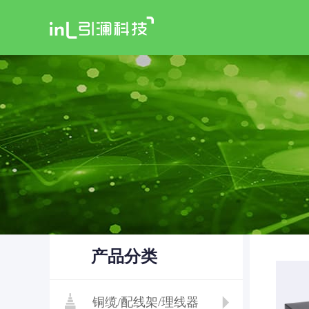
产品分类
铜缆/配线架/理线器