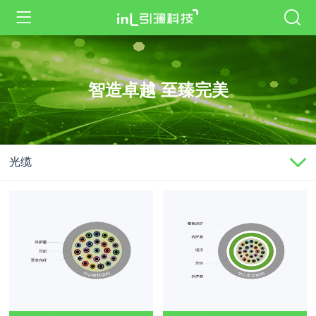
智造卓越 至臻完美
光缆