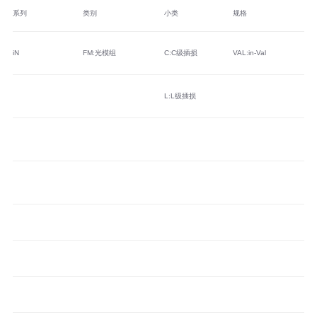
系列
类别
小类
规格
纤
iN
FM:光模组
C:C级插损
VAL:in-Val
M1
L:L级插损
M2
M3
M4
M5
S2
A1