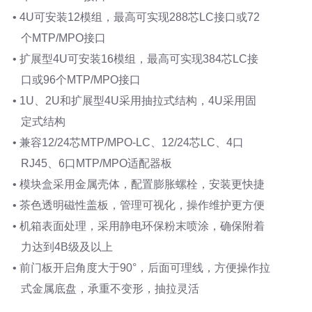
• 4U可安装12模组，最高可实现288芯LC接口或72
个MTP/MPO接口
• 扩展型4U可安装16模组，最高可实现384芯LC接
口或96个MTP/MPO接口
• 1U、2U和扩展型4U采用抽拉式结构，4U采用固
定式结构
• 兼容12/24芯MTP/MPO-LC、12/24芯LC、4口
RJ45、6口MTP/MPO适配器板
• 模块盒采用金属壳体，配置膨胀螺栓，安装更快捷
• 茶色透明磁性盖板，管理可视化，操作维护更方便
• 机箱表面处理，采用静电环保粉末喷涂，确保附着
力达到4B级及以上
• 前门板开启角度大于90°，后面可理线，方便操作拉
式金属底盘，承重不变形，抽拉灵活