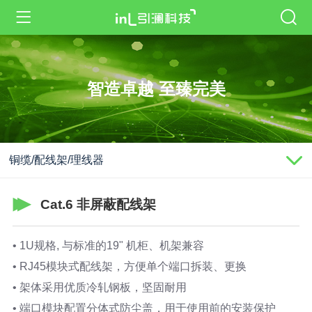
智造卓越 至臻完美
铜缆/配线架/理线器
Cat.6 非屏蔽配线架
• 1U规格, 与标准的19" 机柜、机架兼容
• RJ45模块式配线架，方便单个端口拆装、更换
• 架体采用优质冷轧钢板，坚固耐用
• 端口模块配置分体式防尘盖，用于使用前的安装保护