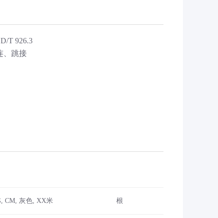
D/T 926.3
连、跳接
, CM, 灰色, XX米
根