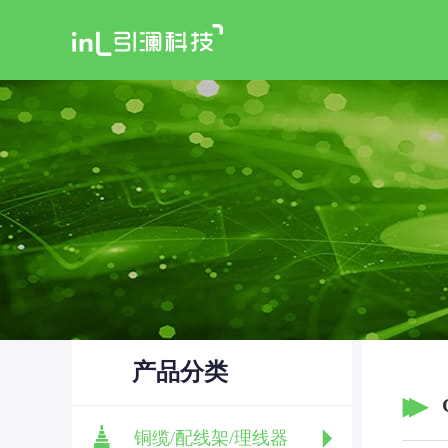
产品分类
铜缆/配线架/理线器