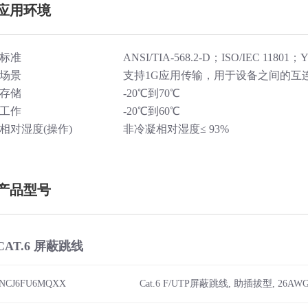
应用环境
标准
ANSI/TIA-568.2-D；ISO/IEC 11801；Y
场景
支持1G应用传输，用于设备之间的互
存储
-20℃到70℃
工作
-20℃到60℃
相对湿度(操作)
非冷凝相对湿度≤ 93%
产品型号
CAT.6 屏蔽跳线
iNCJ6FU6MQXX
Cat.6 F/UTP屏蔽跳线, 助插拔型, 26AWG